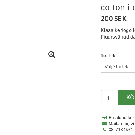
cotton i
200 SEK
Klassikerlogo l
Figursvängd d
Storlek
KÖ
Betala säkert
Maila oss, v
08-7184561