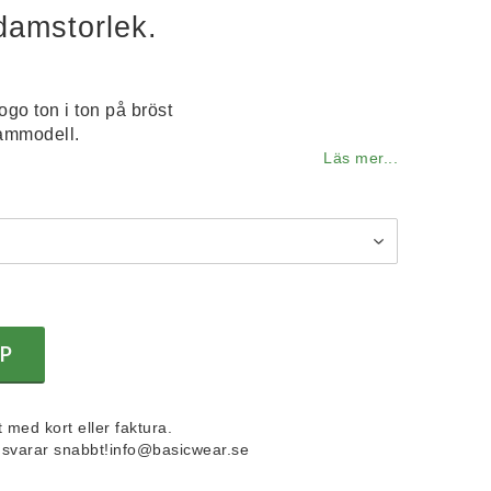
 damstorlek.
ogo ton i ton på bröst
ammodell.
Läs mer...
P
 med kort eller faktura.
i svarar snabbt!info@basicwear.se