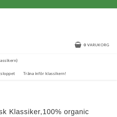
0
VARUKORG
assikern)
tsloppet
Träna inför klassikern!
k Klassiker,100% organic