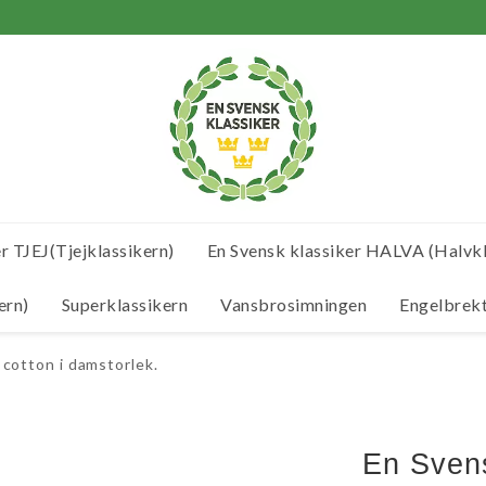
r TJEJ(Tjejklassikern)
En Svensk klassiker HALVA (Halvkl
ern)
Superklassikern
Vansbrosimningen
Engelbrek
cotton i damstorlek.
En Svens